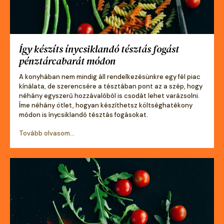
Így készíts ínycsiklandó tésztás fogást
pénztárcabarát módon
A konyhában nem mindig áll rendelkezésünkre egy fél piac
kínálata, de szerencsére a tésztában pont az a szép, hogy
néhány egyszerű hozzávalóból is csodát lehet varázsolni.
Íme néhány ötlet, hogyan készíthetsz költséghatékony
módon is ínycsiklandó tésztás fogásokat.
Tovább olvasom...