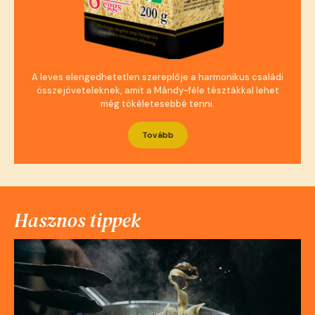
A leves elengedhetetlen szereplője a harmonikus családi
összejöveteleknek, amit a Mándy-féle tésztákkal lehet
még tökéletesebbé tenni.
Tovább
Hasznos tippek