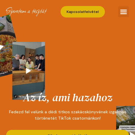
Kapcsolatfelvétel
Az íz, ami hazahoz
Fedezd fel velünk a dédi titkos szakácskönyvének izgalmas
történetét TikTok csatornánkon!