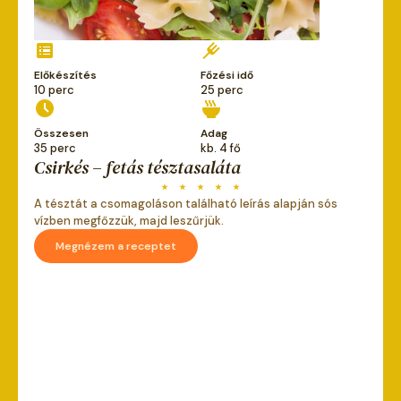
Előkészítés
Főzési idő
10 perc
25 perc
Összesen
Adag
35 perc
kb. 4 fő
Csirkés – fetás tésztasaláta
A tésztát a csomagoláson található leírás alapján sós
vízben megfőzzük, majd leszűrjük.
Megnézem a receptet