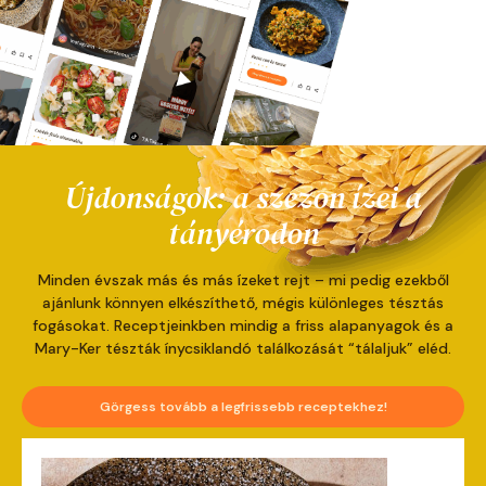
Újdonságok: a szezon ízei a
tányérodon
Minden évszak más és más ízeket rejt – mi pedig ezekből
ajánlunk könnyen elkészíthető, mégis különleges tésztás
fogásokat. Receptjeinkben mindig a friss alapanyagok és a
Mary-Ker tészták ínycsiklandó találkozását “tálaljuk” eléd.
Görgess tovább a legfrissebb receptekhez!