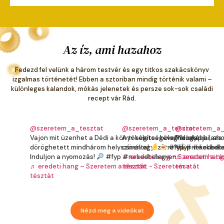
Az íz, ami hazahoz
Fedezd fel velünk a három testvér és egy titkos szakácskönyv
izgalmas történetét! Ebben a sztoriban mindig történik valami –
különleges kalandok, mókás jelenetek és persze sok-sok családi
recept vár Rád.
@szeretem_a_tesztat
@szeretem_a_tesztat
@szeretem_a_
Vajon mit üzenhet a Dédi a könyv segítségével? Hogy
A tökéletes bolognai alapjai, aho
Ma inkább laza 
döröghetett mindhárom helyszínen egyszerre?
csinálta!
#fyp #nekedbel
#fyp #nekedbe
Induljon a nyomozás!
#fyp #nekedbelegyen
♬ eredeti hang – Szeretem a té
♬ eredeti hang
♬ eredeti hang – Szeretem a tésztát - Szeretem a
tésztát
tésztát
tésztát
Nézd meg a videókat