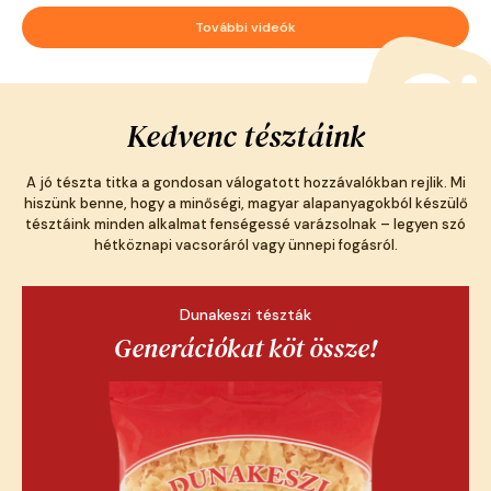
További videók
Kedvenc tésztáink
A jó tészta titka a gondosan válogatott hozzávalókban rejlik. Mi
hiszünk benne, hogy a minőségi, magyar alapanyagokból készülő
tésztáink minden alkalmat fenségessé varázsolnak – legyen szó
hétköznapi vacsoráról vagy ünnepi fogásról.
Dunakeszi tészták
Generációkat köt össze!