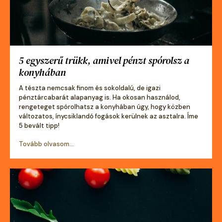
5 egyszerű trükk, amivel pénzt spórolsz a
konyhában
A tészta nemcsak finom és sokoldalú, de igazi
pénztárcabarát alapanyag is. Ha okosan használod,
rengeteget spórolhatsz a konyhában úgy, hogy közben
változatos, ínycsiklandó fogások kerülnek az asztalra. Íme
5 bevált tipp!
Tovább olvasom...