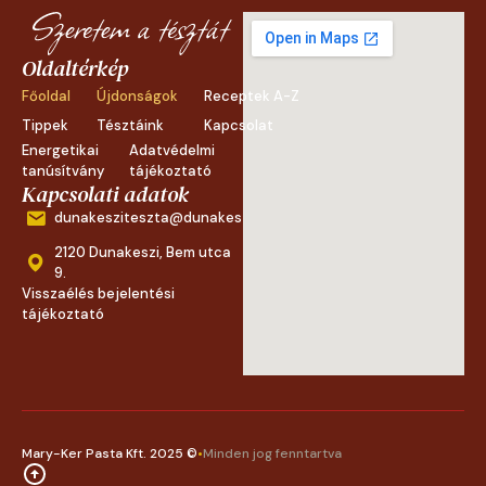
Oldaltérkép
Főoldal
Újdonságok
Receptek A-Z
Tippek
Tésztáink
Kapcsolat
Energetikai
Adatvédelmi
tanúsítvány
tájékoztató
Kapcsolati adatok
dunakesziteszta@dunakesziteszta.hu
2120 Dunakeszi, Bem utca
9.
Visszaélés bejelentési
tájékoztató
Mary-Ker Pasta Kft. 2025 ©
•
Minden jog fenntartva