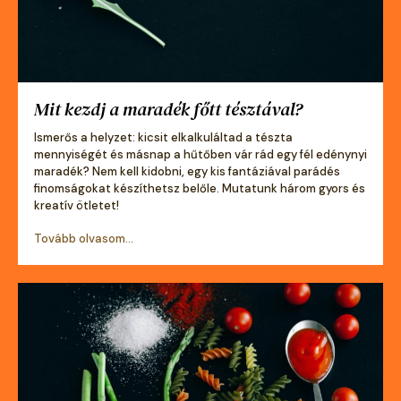
Mit kezdj a maradék főtt tésztával?
Ismerős a helyzet: kicsit elkalkuláltad a tészta
mennyiségét és másnap a hűtőben vár rád egy fél edénynyi
maradék? Nem kell kidobni, egy kis fantáziával parádés
finomságokat készíthetsz belőle. Mutatunk három gyors és
kreatív ötletet!
Tovább olvasom...