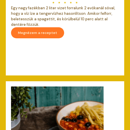
Egy nagy fazékban 2 liter vizet forralunk 2 evőkanál sóval,
hogy a víz íze a tengervízhez hasonlítson. Amikor felforr,
beletesszük a spagettit, és körülbelül 10 perc alatt al
dentére főzzük.
Megnézem a receptet