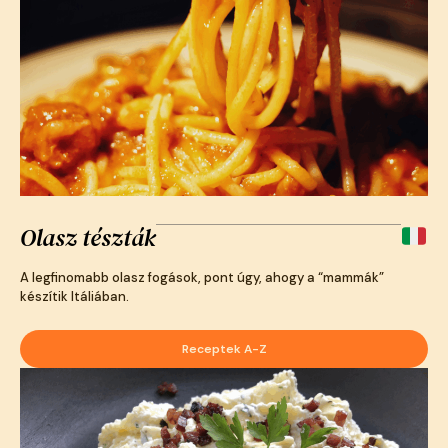
Olasz tészták
A legfinomabb olasz fogások, pont úgy, ahogy a “mammák”
készítik Itáliában.
Receptek A-Z