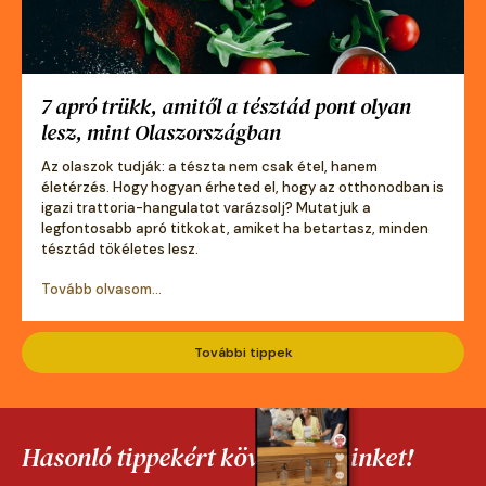
7 apró trükk, amitől a tésztád pont olyan
lesz, mint Olaszországban
Az olaszok tudják: a tészta nem csak étel, hanem
életérzés. Hogy hogyan érheted el, hogy az otthonodban is
igazi trattoria-hangulatot varázsolj? Mutatjuk a
legfontosabb apró titkokat, amiket ha betartasz, minden
tésztád tökéletes lesz.
Tovább olvasom...
További tippek
Hasonló tippekért kövess be minket!