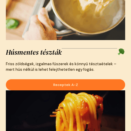
Húsmentes tészták
Friss zöldségek, izgalmas fűszerek és könnyű tésztaételek –
mert hús nélkül is lehet felejthetetlen egy fogás.
Receptek A-Z