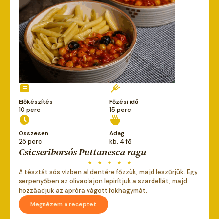
Előkészítés
Főzési idő
10 perc
15 perc
Összesen
Adag
25 perc
kb. 4 fő
Csicseriborsós Puttanesca ragu
A tésztát sós vízben al dentére főzzük, majd leszűrjük. Egy
serpenyőben az olívaolajon lepirítjuk a szardellát, majd
hozzáadjuk az apróra vágott fokhagymát.
Megnézem a receptet